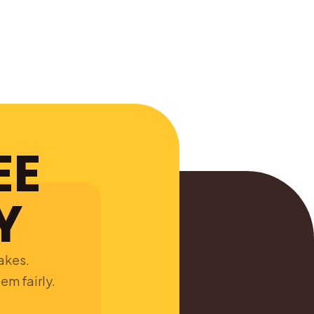
EE
Y
takes.
em fairly.