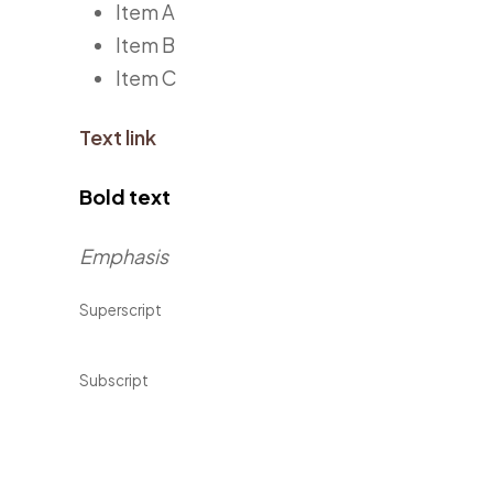
Item A
Item B
Item C
Text link
Bold text
Emphasis
Superscript
Subscript