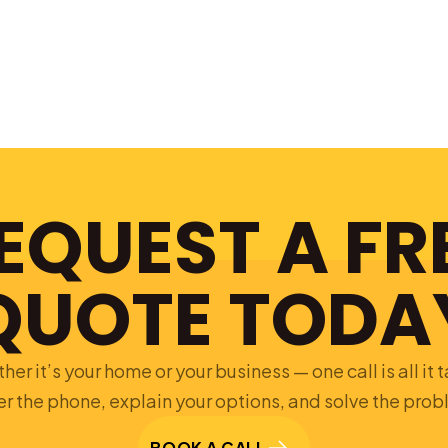
EQUEST A FR
QUOTE TODA
er it’s your home or your business — one call is all it 
 the phone, explain your options, and solve the probl
BOOK A CALL