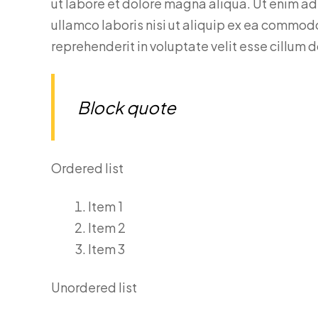
ut labore et dolore magna aliqua. Ut enim ad
ullamco laboris nisi ut aliquip ex ea commodo
reprehenderit in voluptate velit esse cillum d
Block quote
Ordered list
Item 1
Item 2
Item 3
Unordered list