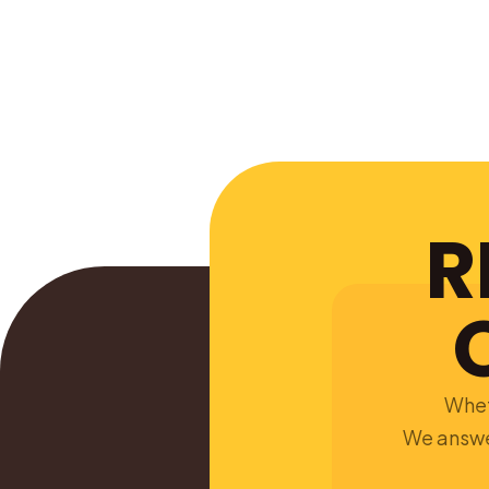
R
Wheth
We answer